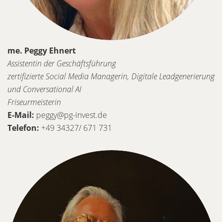
me. Peggy Ehnert
Assistentin der Geschäftsführung
zertifizierte Social Media Managerin, Digitale Leadgenerierung
und Conversational AI
Friseurmeisterin
E-Mail:
peggy@pg-invest.de
Telefon:
+49 34327/ 671 731