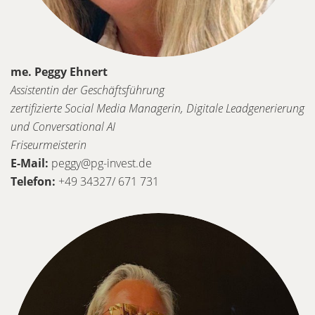
me. Peggy Ehnert
Assistentin der Geschäftsführung
zertifizierte Social Media Managerin, Digitale Leadgenerierung
und Conversational AI
Friseurmeisterin
E-Mail:
peggy@pg-invest.de
Telefon:
+49 34327/ 671 731