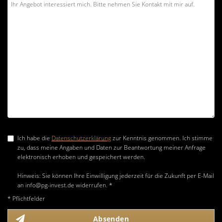
Ich habe die
Datenschutzerklärung
zur Kenntnis genommen. Ich stimme
zu, dass meine Angaben und Daten zur Beantwortung meiner Anfrage
elektronisch erhoben und gespeichert werden.
Hinweis: Sie können Ihre Einwilligung jederzeit für die Zukunft per E-Mail
an info@pg-invest.de widerrufen. *
* Pflichtfelder
Absenden