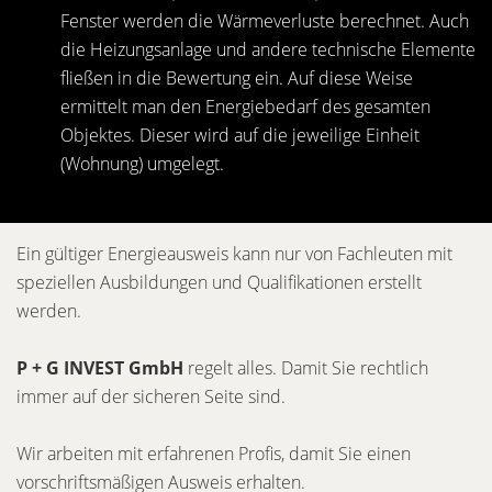
Fenster werden die Wärmeverluste berechnet. Auch
die Heizungsanlage und andere technische Elemente
fließen in die Bewertung ein. Auf diese Weise
ermittelt man den Energiebedarf des gesamten
Objektes. Dieser wird auf die jeweilige Einheit
(Wohnung) umgelegt.
Ein gültiger Energieausweis kann nur von Fachleuten mit
speziellen Ausbildungen und Qualifikationen erstellt
werden.
P + G INVEST GmbH
regelt alles. Damit Sie rechtlich
immer auf der sicheren Seite sind.
Wir arbeiten mit erfahrenen Profis, damit Sie einen
vorschriftsmäßigen Ausweis erhalten.