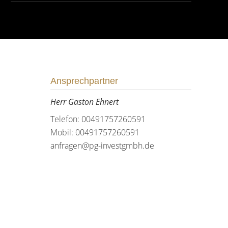
Ansprechpartner
Herr Gaston Ehnert
Telefon: 00491757260591
Mobil: 00491757260591
anfragen@pg-investgmbh.de