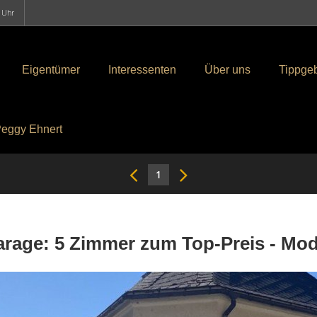
0 Uhr
Eigentümer
Interessenten
Über uns
Tippge
eggy Ehnert
1
arage: 5 Zimmer zum Top-Preis - Mod