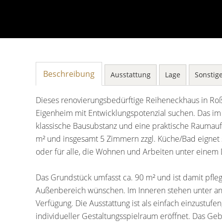
Beschreibung
Ausstattung
Lage
Sonstig
Dieses renovierungsbedürftige Reiheneckhaus in Roßw
Eigenheim mit Entwicklungspotenzial suchen. Das im
klassische Bausubstanz und eine praktische Raumauft
m² und insgesamt 5 Zimmern zzgl. Küche/Bad eignet s
oder für alle, die Wohnen und Arbeiten unter eine
Das Grundstück umfasst ca. 90 m² und ist damit pfleg
Außenbereich wünschen. Im Inneren stehen unter a
Verfügung. Die Ausstattung ist als einfach einzustuf
individueller Gestaltungsspielraum eröffnet. Das Geb