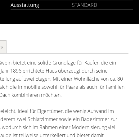
Ausstattung
STANDARD
es
ein bietet eine solide Grundlage für Käufer, die ein
 Jahr 1896 errichtete Haus überzeugt durch seine
eilung auf zwei Etagen. Mit einer Wohnfläche von ca. 80
ich die Immobilie sowohl für Paare als auch für Familien
m Dach kombinieren möchten.
eleicht. Ideal für Eigentümer, die wenig Aufwand im
nderem zwei Schlafzimmer sowie ein Badezimmer zur
en, wodurch sich im Rahmen einer Modernisierung viel
äude ist teilweise unterkellert und bietet damit