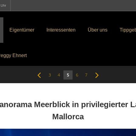
0 Uhr
Eigentümer
Interessenten
Über uns
Tippge
eggy Ehnert
3
4
5
6
7
anorama Meerblick in privilegierter 
Mallorca