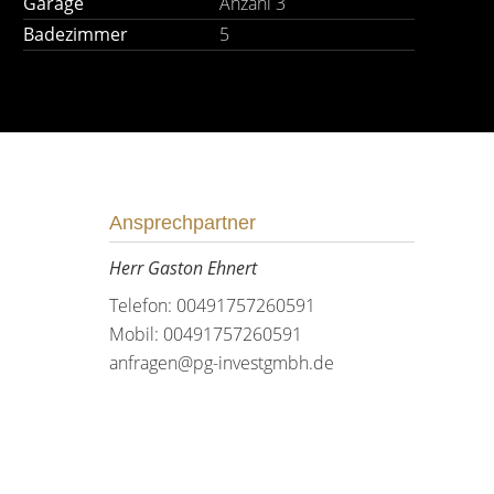
Garage
Anzahl 3
Badezimmer
5
Ansprechpartner
Herr Gaston Ehnert
Telefon: 00491757260591
Mobil: 00491757260591
anfragen@pg-investgmbh.de