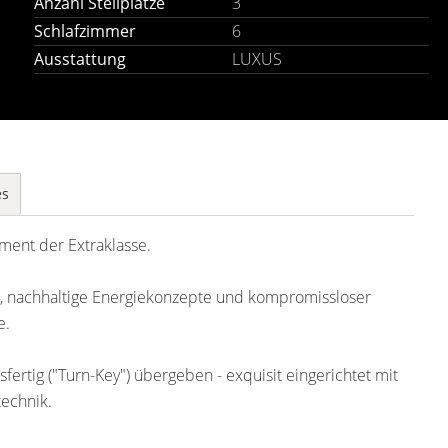
Anzahl Stellplätze
3
Schlafzimmer
6
Ausstattung
LUXUS
es
tement der Extraklasse.
, nachhaltige Energiekonzepte und kompromissloser
e.
ertig ("Turn-Key") übergeben - exquisit eingerichtet mit
echnik.