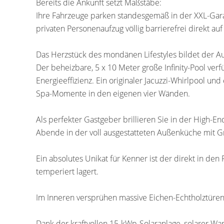
Bereits die Ankunft setzt Maßstäbe:
Ihre Fahrzeuge parken standesgemäß in der XXL-Garag
privaten Personenaufzug völlig barrierefrei direkt 
Das Herzstück des mondänen Lifestyles bildet der A
Der beheizbare, 5 x 10 Meter große Infinity-Pool ver
Energieeffizienz. Ein originaler Jacuzzi-Whirlpool un
Spa-Momente in den eigenen vier Wänden.
Als perfekter Gastgeber brillieren Sie in der High-
Abende in der voll ausgestatteten Außenküche mit G
Ein absolutes Unikat für Kenner ist der direkt in den
temperiert lagert.
Im Inneren versprühen massive Eichen-Echtholztüren
Dank der kraftvollen 15-kWp-Solaranlage, solarer Wa