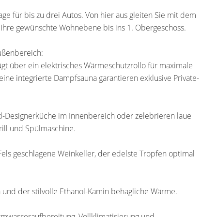
e für bis zu drei Autos. Von hier aus gleiten Sie mit dem
auf Ihre gewünschte Wohnebene bis ins 1. Obergeschoss.
ußenbereich:
fügt über ein elektrisches Wärmeschutzrollo für maximale
d eine integrierte Dampfsauna garantieren exklusive Private-
End-Designerküche im Innenbereich oder zelebrieren laue
rill und Spülmaschine.
 Fels geschlagene Weinkeller, der edelste Tropfen optimal
 und der stilvolle Ethanol-Kamin behagliche Wärme.
rmwasseraufbereitung, Vollklimatisierung und