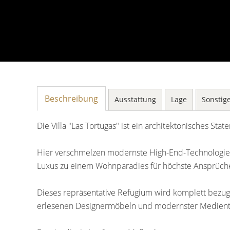
Beschreibung
Ausstattung
Lage
Sonstig
Die Villa "Las Tortugas" ist ein architektonisches Sta
Hier verschmelzen modernste High-End-Technologie
Luxus zu einem Wohnparadies für höchste Ansprüch
Dieses repräsentative Refugium wird komplett bezugsf
erlesenen Designermöbeln und modernster Medient